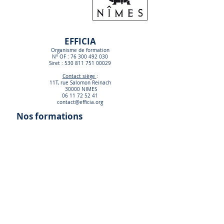
EFFICIA
Organisme de formation
N° OF :
76 300 492 030
Siret :
530 811 751 00029
Contact siège
:
11T, rue Salomon Reinach
30000 NIMES
06 11 72 52 41
contact@efficia.org
Nos formations
Remise à niveau
Langue Française
Aide et Informations
Contactez-nous
Notre centre
Notre démarche Qualité
Mentions légales
Politique RGPD